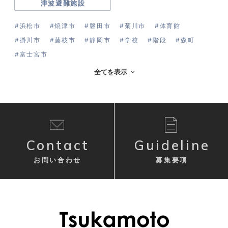
津波避難施設
#浜松市
#焼津市
#磐田市
#菊川市
#体育館
#掛川市
#藤枝市
#静岡市
#学校
#階段
#森町
#富士宮市
全てを表示
Contact
Guideline
お問い合わせ
募集要項