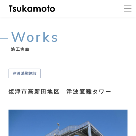
Works
施工実績
津波避難施設
焼津市高新田地区 津波避難タワー