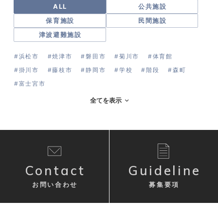
ALL
公共施設
保育施設
民間施設
津波避難施設
#浜松市
#焼津市
#磐田市
#菊川市
#体育館
#掛川市
#藤枝市
#静岡市
#学校
#階段
#森町
#富士宮市
全てを表示
Contact
Guideline
お問い合わせ
募集要項