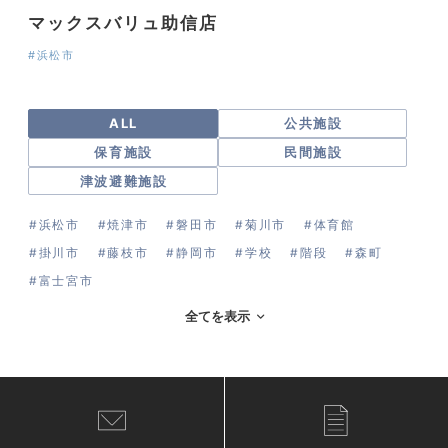
マックスバリュ助信店
#浜松市
ALL
公共施設
保育施設
民間施設
津波避難施設
#浜松市
#焼津市
#磐田市
#菊川市
#体育館
#掛川市
#藤枝市
#静岡市
#学校
#階段
#森町
#富士宮市
全てを表示